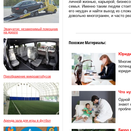
личной жизнью, карьерой, бизнес
семья. Именно таким людям стоит 
его неудач и найти выход из сло
довольно многогранен, и часто ре
Эвакуатор: незаменимый помощник
на дороге
Похожие Материалы:
Юриди
Многие
потенц
юридич
Преображение микроавтобусов
Что ну
Одной 
знают 
пробле
Аренда зала для игры в футбол
Бюро 