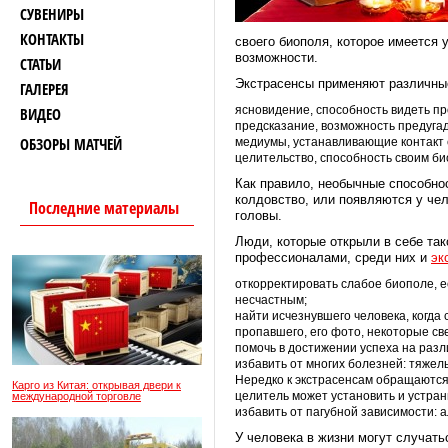
СУВЕНИРЫ
КОНТАКТЫ
своего биополя, которое имеется 
возможности.
СТАТЬИ
Экстрасенсы применяют различные
ГАЛЕРЕЯ
ясновидение, способность видеть п
ВИДЕО
предсказание, возможность предуга
ОБЗОРЫ МАТЧЕЙ
медиумы, устанавливающие контакт
целительство, способность своим би
Как правило, необычные способнос
колдовство, или появляются у чел
Последние материалы
головы.
Люди, которые открыли в себе так
профессионалами, среди них и
эк
откорректировать слабое биополе, е
несчастным;
найти исчезнувшего человека, когда
пропавшего, его фото, некоторые св
помочь в достижении успеха на раз
избавить от многих болезней: тяжелы
Нередко к экстрасенсам обращаются
Карго из Китая: открывая двери к
целитель может установить и устран
международной торговле
избавить от пагубной зависимости: 
У человека в жизни могут случать