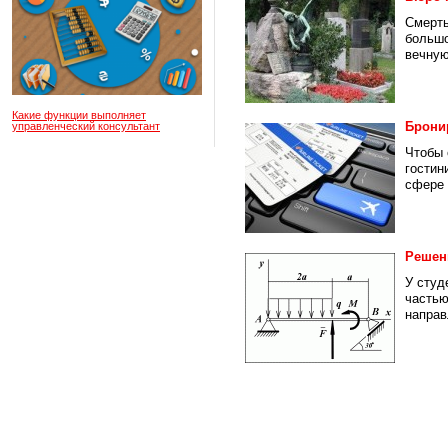
Смерть
большо
вечную
Какие функции выполняет
Брони
управленческий консультант
Чтобы 
гостин
сфере 
Решен
У студ
частью
направ