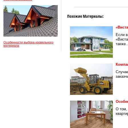
Похожие Материалы:
«Вист
Если в
«Виста
Особенности выбора кровельного
также..
материала
Компа
Случае
заказч
Особе
О том,
кварти