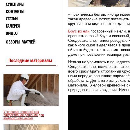
СУВЕНИРЫ
КОНТАКТЫ
– практически белый, иногда име
СТАТЬИ
такая древесина может потемнеть.
круглые, они сидят плотно, для н
ГАЛЕРЕЯ
Брус из ели
построенный из ели, 
ВИДЕО
сравнить еловый брус и сосновый,
Следовательно, теплопроводные к
ОБЗОРЫ МАТЧЕЙ
как много смол выделяется в проц
объекта будет стоять аромат нена
даже при повышении температуры. 
Последние материалы
Нельзя не упомянуть и по недоста
Следовательно, шлифовать, строг
всего сразу брать строганный бру
ними нередко возникают определё
обработать. Для этого выпускают
материала. В еловой древесине см
природного происхождения. Именн
Утепление эковатой как
эффективное решение для
комфортного жилья