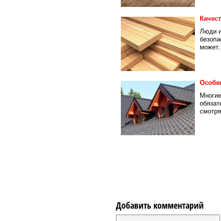
Качес
Люди и
безопа
может..
Особе
Многие
обязат
смотря
Добавить комментарий