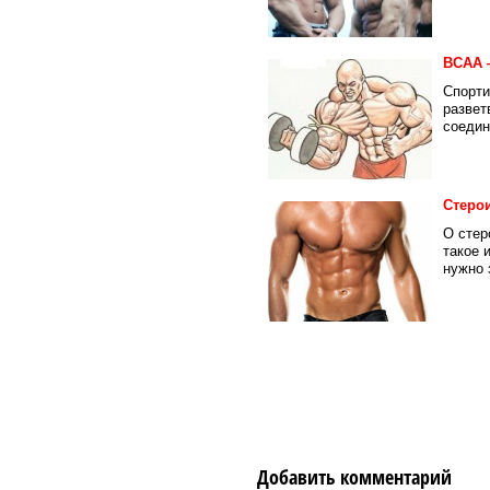
ВСАА 
Спорти
развет
соедин
Стеро
О стер
такое 
нужно з
Добавить комментарий