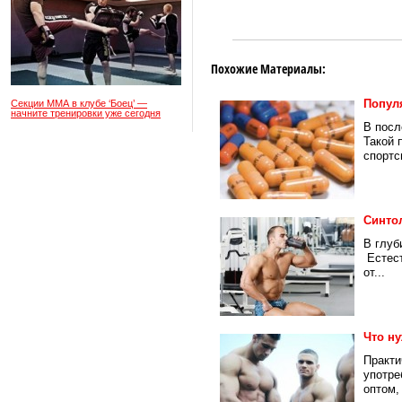
Похожие Материалы:
Попул
Секции ММА в клубе ‘Боец’ —
начните тренировки уже сегодня
В посл
Такой 
спортс
Синто
В глуб
Естест
от...
Что н
Практи
употре
оптом, 