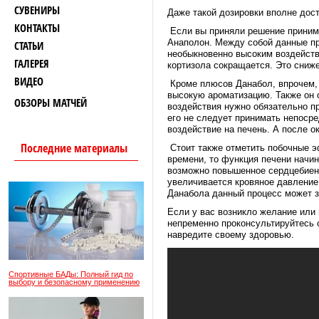
СУВЕНИРЫ
Даже такой дозировки вполне дост
КОНТАКТЫ
Если вы приняли решение принимат
Анаполон. Между собой данные пр
СТАТЬИ
необыкновенно высоким воздейств
ГАЛЕРЕЯ
кортизола сокращается. Это сниж
ВИДЕО
Кроме плюсов Данабол, впрочем, к
высокую ароматизацию. Также он 
ОБЗОРЫ МАТЧЕЙ
воздействия нужно обязательно п
его не следует принимать непоср
воздействие на печень. А после о
Последние материалы
Стоит также отметить побочные э
времени, то функция печени начин
возможно повышенное сердцебиени
увеличивается кровяное давление.
Данабола данный процесс может з
Если у вас возникло желание или 
непременно проконсультируйтесь с
навредите своему здоровью.
Спортивные БАДы: Полный гид по
выбору и безопасному применению