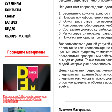
сегодня существует много мошенн
СУВЕНИРЫ
Что дает нам сопровождение сдел
КОНТАКТЫ
1. Бесплатную консультацию со с
СТАТЬИ
2. Помощь при оформлениях ипотек
3. Юрист присутствует при перего
ГАЛЕРЕЯ
4. Контролирует сбор справок не
ВИДЕО
5. Составляет договор купли/про
6. Регистрируется переход права 
ОБЗОРЫ МАТЧЕЙ
7. Присутствие юриста при переда
Воспользоваться данной услугой д
слова такие как: «сопровождение
Последние материалы
нужный сайт, существует множест
пользоваться проверенным сайтом:
выходя из дома. Также можно озна
людей которые уже пользовались 
Цена и качество предоставляемых
специалисты, гарантия безопасно
специалистов, которым можно дове
огромное доверие, и обрела высо
sdelka.
Реклама на DFM: драйв, тренды и
прямой контакт с молодежной
аудиторией
Похожие Материалы: