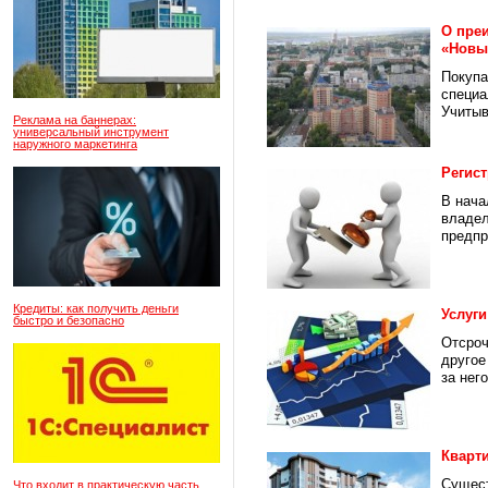
О пре
«Новы
Покупа
специа
Учитыв
Реклама на баннерах:
универсальный инструмент
наружного маркетинга
Регис
В нача
владел
предпр
Кредиты: как получить деньги
Услуги
быстро и безопасно
Отсроч
другое
за него
Кварт
Сущест
Что входит в практическую часть