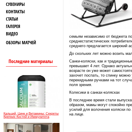
СУВЕНИРЫ
КОНТАКТЫ
СТАТЬИ
ГАЛЕРЕЯ
ВИДЕО
семьям независимо от бюджета п
среднестатистических потребител
ОБЗОРЫ МАТЧЕЙ
среднего предлагается широкий а
До скольких лет можно возить ма
Последние материалы
Санки-коляски, как и традиционны
превышает 4 лет. Однако актуальн
возрасте он уже может самостоят
захочет поспать, то спинку можно
перекидными ручками на тот случ
поля зрения.
Колесики в санках-колясках
В последнее время стали выпуска
образом, мамы могут спокойно пре
усилий для волочения коляски по
Кальций, Цинк и Витамины: Секреты
на лице.
Крепких Костей и Иммунитета