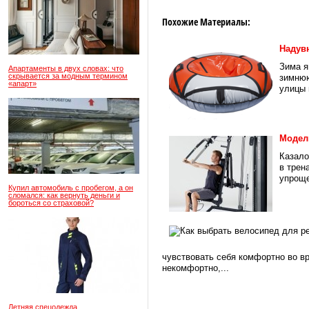
Похожие Материалы:
Надув
Зима я
Апартаменты в двух словах: что
скрывается за модным термином
зимнюю
«апарт»
улицы 
Модел
Казало
в трен
упроще
Купил автомобиль с пробегом, а он
сломался: как вернуть деньги и
бороться со страховой?
чувствовать себя комфортно во в
некомфортно,...
Летняя спецодежда