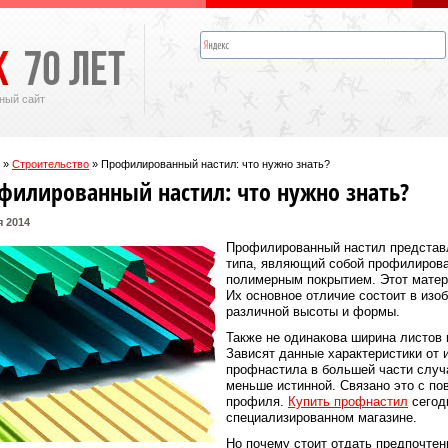
ный сайт
»
Строительство
»
Профилированный настил: что нужно знать?
филированный настил: что нужно знать?
я 2014
Профилированный настил представл
типа, являющий собой профилирова
полимерным покрытием. Этот матер
Их основное отличие состоит в из
различной высоты и формы.
Также не одинакова ширина листов
Зависят данные характеристики от 
профнастила в большей части случ
меньше истинной. Связано это с п
профиля.
Купить профнастил
сегод
специализированном магазине.
Но почему стоит отдать предпочтен