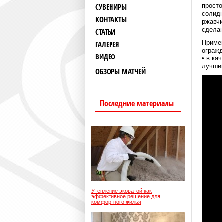
СУВЕНИРЫ
просто
солидн
КОНТАКТЫ
ржавчи
сделан
СТАТЬИ
Примен
ГАЛЕРЕЯ
огражд
ВИДЕО
• в ка
лучши
ОБЗОРЫ МАТЧЕЙ
Последние материалы
Утепление эковатой как
эффективное решение для
комфортного жилья