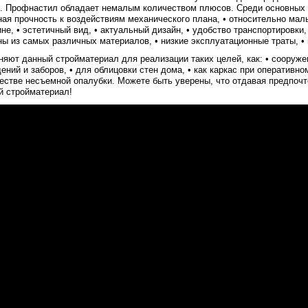
. Профнастил обладает немалым количеством плюсов. Среди основных из 
ая прочность к воздействиям механического плана, • относительно малы
не, • эстетичный вид, • актуальный дизайн, • удобство транспортировки,
ы из самых различных материалов, • низкие эксплуатационные траты, •
яют данный стройматериал для реализации таких целей, как: • сооружен
ений и заборов, • для облицовки стен дома, • как каркас при оператив
честве несъемной опалубки. Можете быть уверены, что отдавая предпоч
й стройматериал!