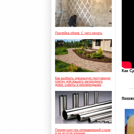
Поклейка обоев: С чего начать
Как С
Как выбрать идеальную тротуарную
плитку для вашего загородного
дома: советы и рекомендации
Похож
Преимущества нержавеющей стали
и ее использование