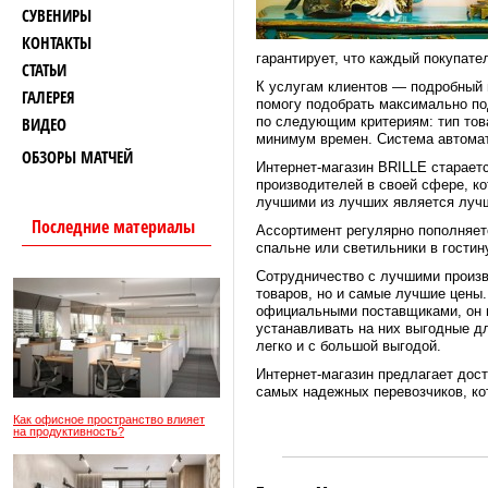
СУВЕНИРЫ
КОНТАКТЫ
гарантирует, что каждый покупат
СТАТЬИ
К услугам клиентов — подробный и
ГАЛЕРЕЯ
помогу подобрать максимально по
ВИДЕО
по следующим критериям: тип това
минимум времен. Система автомат
ОБЗОРЫ МАТЧЕЙ
Интернет-магазин BRILLE старает
производителей в своей сфере, к
лучшими из лучших является лучш
Последние материалы
Ассортимент регулярно пополняетс
спальне или светильники в гостин
Сотрудничество с лучшими произв
товаров, но и самые лучшие цены
официальными поставщиками, он мо
устанавливать на них выгодные дл
легко и с большой выгодой.
Интернет-магазин предлагает дост
самых надежных перевозчиков, ко
Как офисное пространство влияет
на продуктивность?