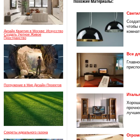
Похожие Материалы:
Свети
Создат
чтобы 
Дизайн Квартир в Москве: Искусство
комнате
Создать Уютное Живое
Пространство
Все д
Главно
приспо
Погружение в Мир Дизайн-Проектов
Италь
Хороша
прочно
лучших
Секреты идеального газона
Огром