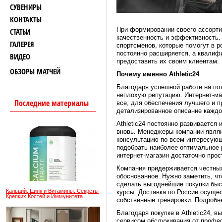
СУВЕНИРЫ
КОНТАКТЫ
При формировании своего ассортим
СТАТЬИ
качественность и эффективность.
ГАЛЕРЕЯ
спортсменов, которые помогут в 
постоянно расширяется, а квалиф
ВИДЕО
предоставить их своим клиентам.
ОБЗОРЫ МАТЧЕЙ
Почему именно Athletic24
Благодаря успешной работе на пот
неплохую репутацию. Интернет-ма
Последние материалы
все, для обеспечения лучшего и 
детализированное описание каждо
Athletic24 постоянно развивается
вновь. Менеджеры компании явля
консультацию по всем интересующ
подобрать наиболее оптимальное 
интернет-магазин достаточно прос
Компания придерживается честных
обоснованное. Нужно заметить, что
сделать выгоднейшие покупки быс
Кальций, Цинк и Витамины: Секреты
курсы. Доставка по России осуще
Крепких Костей и Иммунитета
собственные тренировки. Подробн
Благодаря покупке в Athletic24, 
сервисом обслуживания от профе