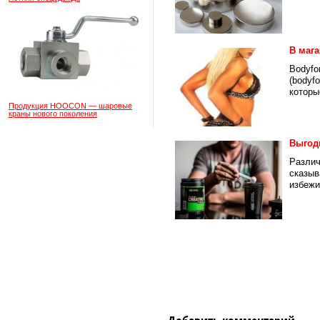
В мага
Bodyfo
(bodyf
которы
Продукция HOOCON — шаровые
краны нового поколения
Выгод
Различ
сказыв
избежит