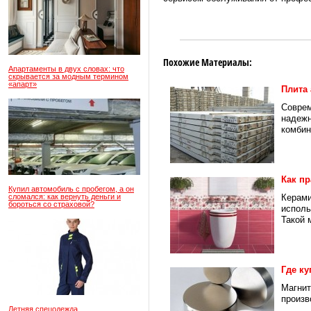
Похожие Материалы:
Апартаменты в двух словах: что
скрывается за модным термином
«апарт»
Плита
Соврем
надежн
комбина
Как п
Купил автомобиль с пробегом, а он
сломался: как вернуть деньги и
Керами
бороться со страховой?
исполь
Такой 
Где к
Магнит
произв
Летняя спецодежда