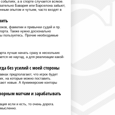
событиях, а в спорте случается всякое.
язательно Бавария или Барселона забьют,
енным опытом и чутьем, часто входят в
вить
роков, фамилии и привычки судей и пр.
порта. Также нужно досконально
 вы пользуетесь. Прочие необходимые
арта лучше начать сразу в нескольких
ется не наугад, а для реализации какой-
егда без усилий с моей стороны
вках предполагают, что игрок будет
них, на которые можно поставить.
ают новые. А букмекерские конторы
оворным матчам и зарабатывать
ция если и есть, то очень дорога.
смысленно.