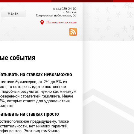
959-24-02
8(495)
г. Москва
Озерковская набережная, 50
Посмотреть на карте
ные события
батывать на ставках невозможно
тистике букмекеров, от 2% до 5% их
ют, то есть речь идет о постоянном
ь подобный результат, нужно как минимум
оверенной стратегией гэмблинга. Иначе
95%, которые ставят для удовольствия
ыигрыш.
атывать на ставках просто
противоположное предыдущему, также
ствительности, нет никаких гарантий,
ффициентов. Этот вид гэмблинга