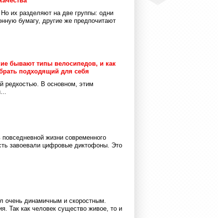
качества
 Но их разделяют на две группы: одни
онную бумагу, другие же предпочитают
кие бывают типы велосипедов, и как
брать подходящий для себя
ой редкостью. В основном, этим
..
в повседневной жизни современного
сть завоевали цифровые диктофоны. Это
ал очень динамичным и скоростным.
я. Так как человек существо живое, то и