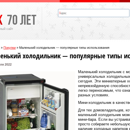
ный сайт
»
Покупки
»
Маленький холодильник — популярные типы использования
енький холодильник — популярные типы и
ля 2022
Маленький холодильник с м
универсальных холодильных
сегодня. Эти миниатюрные 
непревзойденную способнос
легко переносимым, что озна
разных условиях.
Мини-холодильник в качеств
Для тех домовладельцев, ко
маленький холодильник може
мини-бара. Если вы устраива
просто собираете небольшую
наличие холодных напитков 