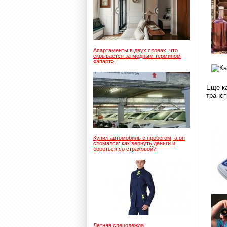
Апартаменты в двух словах: что
скрывается за модным термином
«апарт»
Еще ка
трансп
Купил автомобиль с пробегом, а он
сломался: как вернуть деньги и
бороться со страховой?
Летняя спецодежда