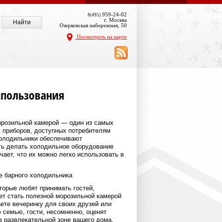
959-24-02
8(495)
г. Москва
Озерковская набережная, 50
Посмотреть на карте
спользования
орозильной камерой — один из самых
 приборов, доступных потребителям
холодильники обеспечивают
ть делать холодильное оборудование
чает, что их можно легко использовать в
е барного холодильника
торые любят принимать гостей,
т стать полезной морозильной камерой
ете вечеринку для своих друзей или
 семью, гости, несомненно, оценят
в развлекательной зоне вашего дома.