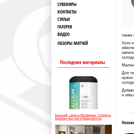
СУВЕНИРЫ
КОНТАКТЫ
СТАТЬИ
ГАЛЕРЕЯ
ВИДЕО
также 
ОБЗОРЫ МАТЧЕЙ
Хотя 
обесп
напитк
холоди
Последние материалы
Малень
Для те
нужно.
холодн
Добав
и обес
Кальций, Цинк и Витамины: Секреты
Крепких Костей и Иммунитета
Похож