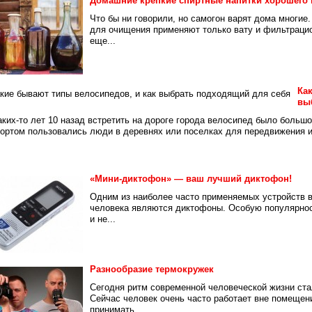
Домашние крепкие спиртные напитки хорошего 
Что бы ни говорили, но самогон варят дома многие.
для очищения применяют только вату и фильтраци
еще...
Ка
вы
ких-то лет 10 назад встретить на дороге города велосипед было больш
ортом пользовались люди в деревнях или поселках для передвижения и.
«Мини-диктофон» — ваш лучший диктофон!
Одним из наиболее часто применяемых устройств 
человека являются диктофоны. Особую популярно
и не...
Разнообразие термокружек
Сегодня ритм современной человеческой жизни ст
Сейчас человек очень часто работает вне помещени
принимать...