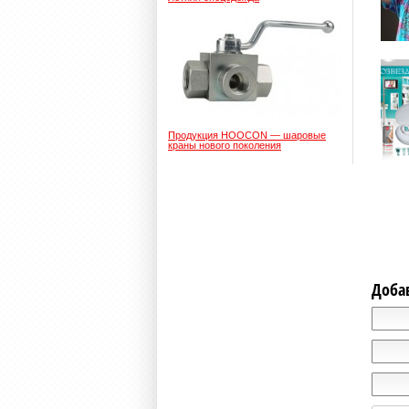
Продукция HOOCON — шаровые
краны нового поколения
Доба