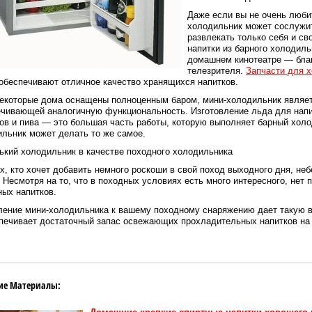
Даже если вы не очень люби
холодильник может сослужи
развлекать только себя и св
напитки из барного холодиль
домашнем кинотеатре — бла
телезрителя.
Запчасти для 
обеспечивают отличное качество хранящихся напитков.
некоторые дома оснащены полноценным баром, мини-холодильник являет
ечивающей аналогичную функциональность. Изготовление льда для напи
ов и пива — это большая часть работы, которую выполняет барный хол
льник может делать то же самое.
кий холодильник в качестве походного холодильника
х, кто хочет добавить немного роскоши в свой поход выходного дня, н
 Несмотря на то, что в походных условиях есть много интересного, нет
ых напитков.
ление мини-холодильника к вашему походному снаряжению дает такую 
печивает достаточный запас освежающих прохладительных напитков на 
ие Материалы: