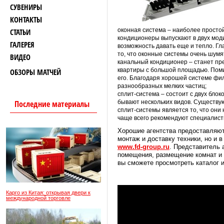
СУВЕНИРЫ
КОНТАКТЫ
оконная система – наиболее простой
СТАТЬИ
кондиционеры выпускают в двух мод
ГАЛЕРЕЯ
возможность давать еще и тепло. Гл
то, что оконные системы очень шумя
ВИДЕО
канальный кондиционер – станет пре
квартиры с большой площадью. Поми
ОБЗОРЫ МАТЧЕЙ
его. Благодаря хорошей системе фил
разнообразных мелких частиц;
сплит-система – состоит с двух бло
Последние материалы
бывают нескольких видов. Существу
сплит-системы является то, что они
чаще всего рекомендуют специалист
Хорошие агентства предоставляют
монтаж и доставку техники, но и
www.fd-group.ru
. Представитель а
помещения, размещение комнат и 
вы сможете просмотреть каталог и
Карго из Китая: открывая двери к
международной торговле