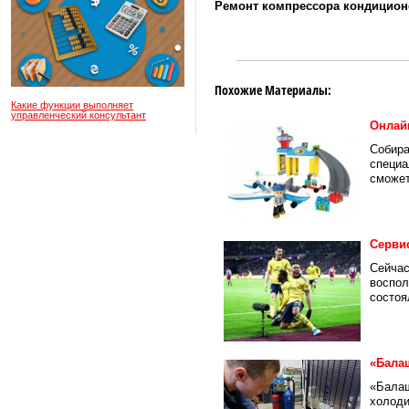
Ремонт компрессора кондицион
Похожие Материалы:
Какие функции выполняет
управленческий консультант
Онлай
Собира
специа
сможет
Серви
Сейчас
воспол
состоя
«Бала
«Балаш
холоди