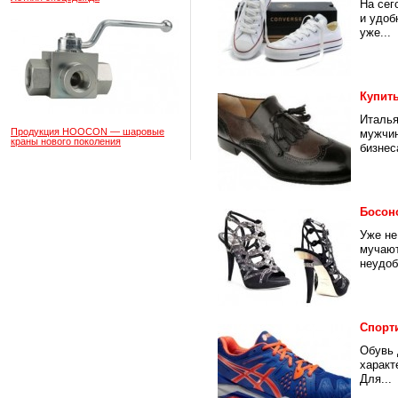
На сег
и удоб
уже...
Купит
Италья
Продукция HOOCON — шаровые
мужчин
краны нового поколения
бизнеса
Босон
Уже не
мучают
неудоб
Спорт
Обувь 
характ
Для...