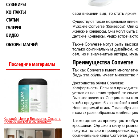
СУВЕНИРЫ
КОНТАКТЫ
свой внешний вид, то стать ярким
СТАТЬИ
Существуют такие модельные линейк
ГАЛЕРЕЯ
Мужские Converse (Конверсы). Они 
Женские Конверсы. Они могут быть 
ВИДЕО
Детские Конверсы. Редко встречаются
ОБЗОРЫ МАТЧЕЙ
Также Converse могут быть высоки
только оригинальным дизайном, но
сёл, но и знаменитые актёры, муз
Преимущества Converse
Последние материалы
Так как Converse имеет многолетн
Ведь эта обувь имеет множество 
Достоинства обуви Converse:
Комфортность. Если вам приходится 
устали от ношения туфлей, то самое
Высокое качество. Специалисты ком
чтобы продукция была стойкой к люб
Неповторимый стиль. Такая обувь под
в самых разнообразных комбинациях
Кальций, Цинк и Витамины: Секреты
Также одним из преимуществ обув
Крепких Костей и Иммунитета
кроссовки. Однако в силу огромн
покупки только в проверенных над
оригинальные кеды Converse долг