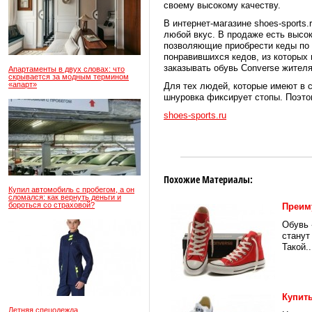
своему высокому качеству.
В интернет-магазине shoes-sports
любой вкус. В продаже есть высок
позволяющие приобрести кеды по 
понравившихся кедов, из которых
заказывать обувь Converse жителя
Апартаменты в двух словах: что
скрывается за модным термином
«апарт»
Для тех людей, которые имеют в с
шнуровка фиксирует стопы. Поэто
shoes-sports.ru
Похожие Материалы:
Купил автомобиль с пробегом, а он
сломался: как вернуть деньги и
бороться со страховой?
Преим
Обувь 
станут
Такой..
Купит
Летняя спецодежда