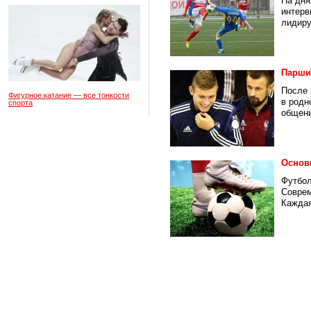
На дня
интерв
лидиру
Парши
После 
Фигурное катание — все тонкости
в родн
спорта
общени
Основ
Футбол
Соврем
Каждая