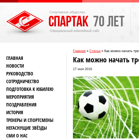
Спортивное общество
Официальный юбилейный сайт
Главная
»
Статьи
»
Как можно начать тр
Как можно начать тр
ГЛАВНАЯ
НОВОСТИ
17 мая 2016
РУКОВОДСТВО
СОТРУДНИЧЕСТВО
ПОДГОТОВКА К ЮБИЛЕЮ
МЕРОПРИЯТИЯ
ПОЗДРАВЛЕНИЯ
ИСТОРИЯ
ТРЕНЕРЫ И СПОРТСМЕНЫ
НЕГАСНУЩИЕ ЗВЁЗДЫ
СМИ О НАС