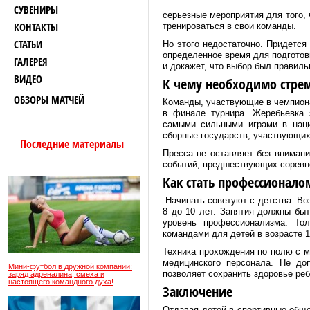
СУВЕНИРЫ
серьезные мероприятия для того,
КОНТАКТЫ
тренироваться в свои команды.
СТАТЬИ
Но этого недостаточно. Придется
определенное время для подготовк
ГАЛЕРЕЯ
и докажет, что выбор был правиль
ВИДЕО
К чему необходимо стре
ОБЗОРЫ МАТЧЕЙ
Команды, участвующие в чемпионат
в финале турнира. Жеребьевка 
самыми сильными играми в наци
сборные государств, участвующих
Последние материалы
Пресса не оставляет без внимани
событий, предшествующих соревно
Как стать профессионало
Начинать советуют с детства. Во
8 до 10 лет. Занятия должны бы
уровень профессионализма. То
командами для детей в возрасте 1
Техника прохождения по полю с м
медицинского персонала. Не до
Мини-футбол в дружной компании:
позволяет сохранить здоровье ре
заряд адреналина, смеха и
настоящего командного духа!
Заключение
Отдавая детей в спортивные общес