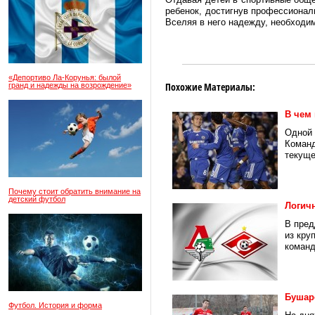
ребенок, достигнув профессионал
Вселяя в него надежду, необходим
«Депортиво Ла-Корунья: былой
Похожие Материалы:
гранд и надежды на возрождение»
В чем
Одной 
Команд
текуще
Почему стоит обратить внимание на
детский футбол
Логич
В пред
из кру
команд
Бушаро
Футбол. История и форма