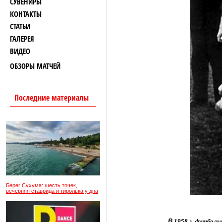
СУВЕНИРЫ
КОНТАКТЫ
СТАТЬИ
ГАЛЕРЕЯ
ВИДЕО
ОБЗОРЫ МАТЧЕЙ
Последние материалы
Берег Сухума: шесть точек,
вечерняя ставрида и тиролька у дна
В
1958
г
.
футболь