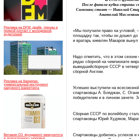
После
финала
кубка
страны
:
с
Симонян
;
стоят
—
Николай
Ста
Анатолий
Масленки
Реклама на DFM: драйв, тренды и
«Мы получили право на угловой, 
прямой контакт с молодежной
аудиторией
площадку так, чтобы он дошел до 
и вратарь киевлян Макаров вынул 
Надо отметить, что в этом сезоне
рядах сборной на чемпионате мир
выведшийсборную СССР в четверт
сборной Англии.
Реклама на баннерах:
универсальный инструмент
Успешно выступили на всесоюзной
наружного маркетинга
спартаковцы А. Бояджан, С. Огане
победителем и в личном зачете. 
Сборная СССР по волейболу стала 
спартаковцы Юрий Худяков, Мара
Спартаковцы добились успехов и 
Витамин D3: фундамент иммунитета
и долгосрочного здоровья