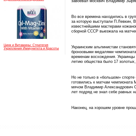
завоевал москвич Владимир Зыря
Во все времена находились в груп
за которую выступали П.Левкин, В
известнейшими мастерами кожаной
сборной СССР выезжала на матче
Цинк и Витамины: Стратегия
Украинским альпинистам становят
Укрепления Иммунитета и Красоты
бронзовыми медалями чемпионата 
временам восхождения. Украинцы в
летию общества было 17 золотых,
Но не только в «большом» спорте
готовились к матчам чемпионата 
мячом Владимир Александрович Ст
лет подряд не знал себе равных н
Наконец, на хорошем уровне прош