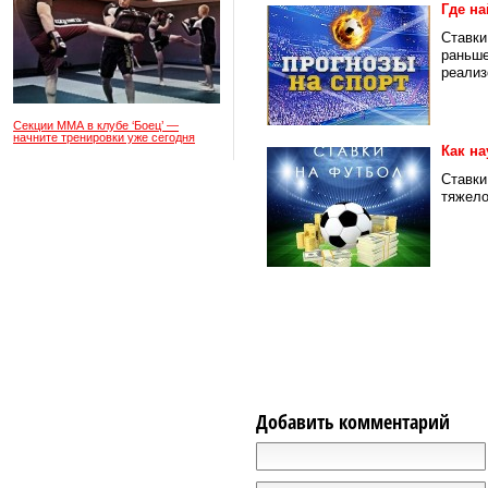
Где на
Ставки
раньше
реализ
Секции ММА в клубе ‘Боец’ —
начните тренировки уже сегодня
Как н
Ставки
тяжело
Добавить комментарий