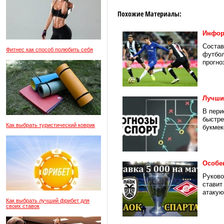
Похожие Материалы:
Инфор
Состав
Фитнес как способ полюбить себя
футбол
прогно
Лучши
В пери
быстре
Как выбрать туристический коврик
букмеке
Особен
Руково
ставит
атакую
Как выбрать лучший фрибет для
своих ставок