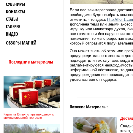
СУВЕНИРЫ
Если вас заинтересовала доставка
КОНТАКТЫ
необходимо будет выбрать композ
СТАТЬИ
отметить, что здесь
http://flori1.c
дополнена теми или иными аксесс
ГАЛЕРЕЯ
игрушку или миниатюру духов, би
ВИДЕО
все грамотно и без нарушения эст
пожелания, то мы с радостью высл
ОБЗОРЫ МАТЧЕЙ
который отправится получательни
Она может знать об этом или пре
предупредительного звонка и дос
подходит для тех случаев, когда 
Последние материалы
регламентируются необходимость
неформальной обстановке, то данн
предупреждения все происходит з
удовольствие от подарка.
Похожие Материалы:
Карго из Китая: открывая двери к
международной торговле
Достав
Свадьб
хочет,