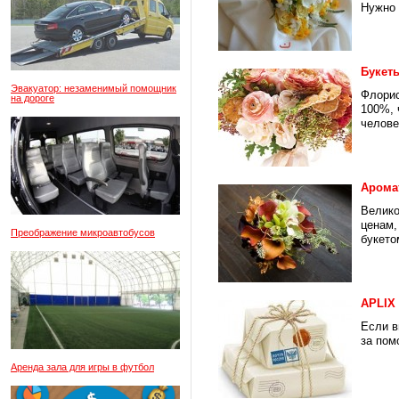
Нужно 
Букет
Эвакуатор: незаменимый помощник
Флорис
на дороге
100%, 
челове
Арома
Велико
ценам,
Преображение микроавтобусов
букетом
APLIX 
Если в
за пом
Аренда зала для игры в футбол