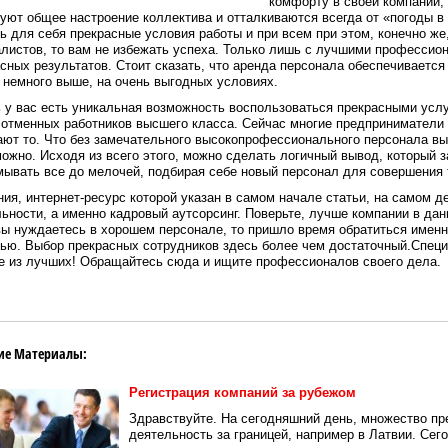
комфорту в своей компании, 
уют общее настроение коллектива и отталкиваются всегда от «погоды в
ь для себя прекрасные условия работы и при всем при этом, конечно ж
листов, то вам не избежать успеха. Только лишь с лучшими профессио
сных результатов. Стоит сказать, что аренда персонала обеспечивается
 немного выше, на очень выгодных условиях.
 у вас есть уникальная возможность воспользоваться прекрасными услу
 отменных работников высшего класса. Сейчас многие предприниматели 
ют то. Что без замечательного высокопрофессионального персонала вы
ожно. Исходя из всего этого, можно сделать логичный вывод, который з
ывать все до мелочей, подбирая себе новый персонал для совершения 
ия, интернет-ресурс которой указан в самом начале статьи, на самом д
ьности, а именно кадровый аутсорсинг. Поверьте, лучше компании в дан
ы нуждаетесь в хорошем персонале, то пришло время обратиться именн
ью. Выбор прекрасных сотрудников здесь более чем достаточный.Специ
е из лучших! Обращайтесь сюда и ищите профессионалов своего дела.
ие Материалы:
Регистрация компаний за рубежом
Здравствуйте. На сегодняшний день, множество пр
деятельность за границей, например в Латвии. Се