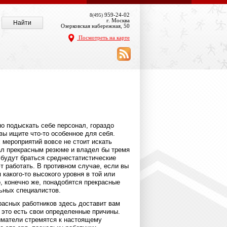
959-24-02
8(495)
г. Москва
Озерковская набережная, 50
Посмотреть на карте
о подыскать себе персонал, гораздо
вы ищите что-то особенное для себя.
 мероприятий вовсе не стоит искать
ал прекрасным резюме и владел бы тремя
 будут браться среднестатистические
т работать. В противном случае, если вы
 какого-то высокого уровня в той или
, конечно же, понадобятся прекрасные
ьных специалистов.
расных работников здесь доставит вам
 это есть свои определенные причины.
иматели стремятся к настоящему