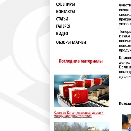
СУВЕНИРЫ
чувств
создат
КОНТАКТЫ
специа
СТАТЬИ
прекра
указан
ГАЛЕРЕЯ
Теперь
ВИДЕО
к себе
понима
ОБЗОРЫ МАТЧЕЙ
невозм
продум
Компан
Последние материалы
деятел
Если в
помощ
лушчи
Похож
Карго из Китая: открывая двери к
международной торговле