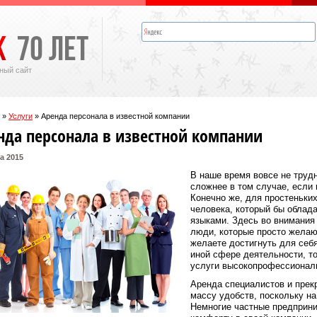
ный сайт
»
Услуги
»
Аренда персонала в известной компании
нда персонала в известной компании
а 2015
В наше время вовсе не трудн
сложнее в том случае, если 
Конечно же, для простеньких
человека, который бы облад
языками. Здесь во внимания
люди, которые просто желаю
желаете достигнуть для себя
иной сфере деятельности, то
услуги высокопрофессионал
Аренда специалистов и прек
массу удобств, поскольку на
Немногие частные предприн