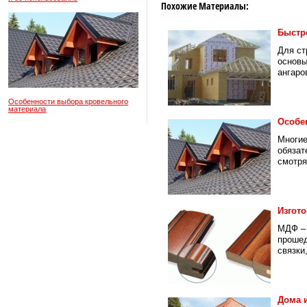
Похожие Материалы:
Быстр
Для ст
основы
ангаров
Особенности выбора кровельного
материала
Особе
Многие
обязат
смотря
Изгот
МДФ – 
прошед
связки,
Дома и