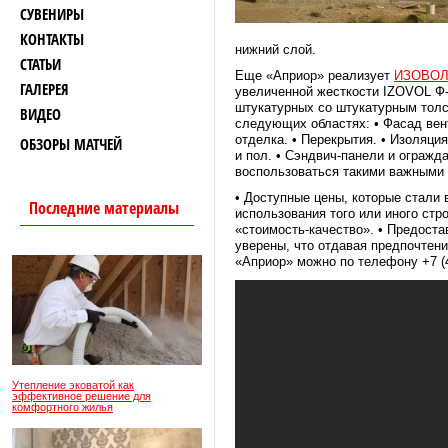
СУВЕНИРЫ
КОНТАКТЫ
нижний слой.
СТАТЬИ
Еще «Априор» реализует
ИЗОВОЛ
ГАЛЕРЕЯ
увеличенной жесткости IZOVOL Ф-
штукатурных со штукатурным толс
ВИДЕО
следующих областях: • Фасад вент
отделка. • Перекрытия. • Изоляци
ОБЗОРЫ МАТЧЕЙ
и пол. • Сэндвич-панели и ограж
воспользоваться такими важными 
• Доступные цены, которые стали 
Последние материалы
использования того или иного ст
«стоимость-качество». • Предост
уверены, что отдавая предпочтени
«Априор» можно по телефону +7 (4
Утепление эковатой как
эффективное решение для
комфортного жилья