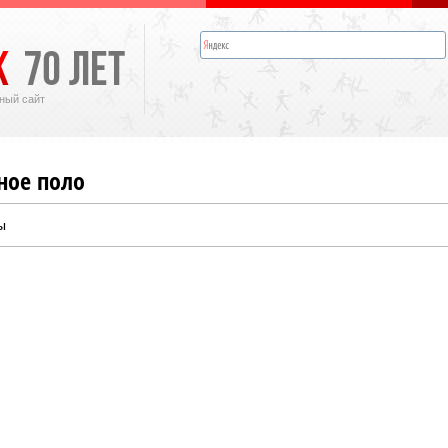
ный сайт
ное поло
ы