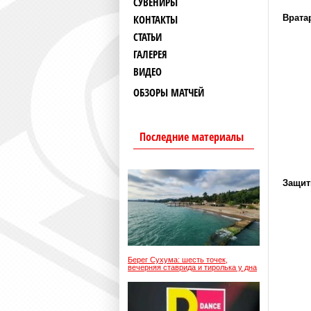
СУВЕНИРЫ
КОНТАКТЫ
Врата
СТАТЬИ
ГАЛЕРЕЯ
ВИДЕО
ОБЗОРЫ МАТЧЕЙ
Последние материалы
Защит
Берег Сухума: шесть точек,
вечерняя ставрида и тиролька у дна