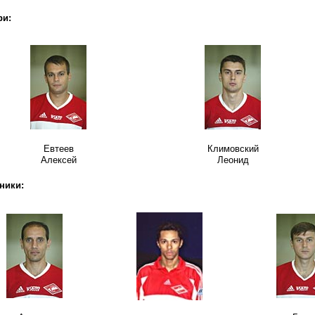
ри:
Евтеев
Климовский
Алексей
Леонид
ники: