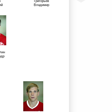
н
Григорьев
ий
Владимир
лин
ндр