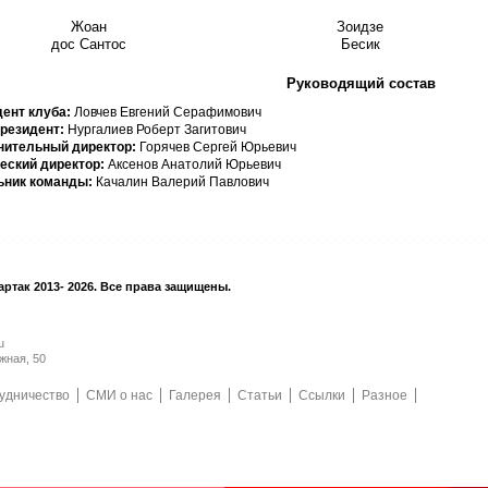
Жоан
Зоидзе
дос Сантос
Бесик
Руководящий состав
ент клуба:
Ловчев Евгений Серафимович
резидент:
Нургалиев Роберт Загитович
нительный директор:
Горячев Сергей Юрьевич
еский директор:
Аксенов Анатолий Юрьевич
ьник команды:
Качалин Валерий Павлович
ртак 2013- 2026. Все права защищены.
u
жная, 50
удничество
СМИ о нас
Галерея
Статьи
Ссылки
Разное