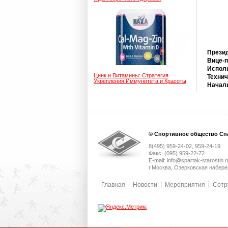
Презид
Вице-п
Испол
Цинк и Витамины: Стратегия
Технич
Укрепления Иммунитета и Красоты
Начал
© Спортивное общество Спа
8(495) 959-24-02, 959-24-19
Факс: (095) 959-22-72
E-mail: info@spartak-starostin.r
г.Москва, Озерковская набере
Главная
Новости
Мероприятия
Сотр