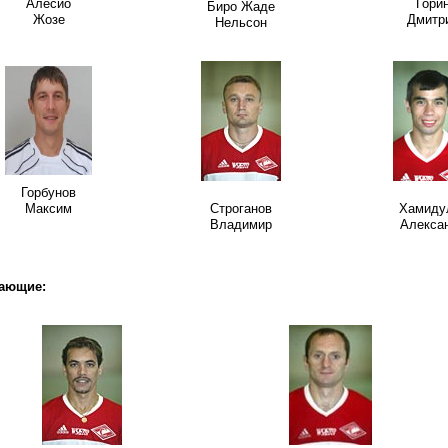
Алесио
Гори
Биро Жаде
Жозе
Дмитр
Нельсон
Горбунов
Максим
Строганов
Хамиду
Владимир
Алекса
ающие: