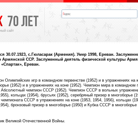
ный сайт
ся 30.07.1923, с.Гюласарак (Армения). Умер 1998, Ереван. Заслужен
р Армянской ССР. Заслуженный деятель физической культуры Армя
 «Спартак», Ереван.
н Олимпийских игр в командном первенстве (1952) и в упражнениях на к
орье (1952) и в упражнениях на коне (1952). Чемпион мира в командном 
. Абсолютный чемпион СССР (1952). Чемпион СССР в вольных упражнения
1955), кольцах (1954), брусьях (1952), серебряный призер в многоборье (
, чемпионата СССР в упражнениях на коне (1953, 1954, 1956), кольцах (195
1954), бронзовый призер в многоборье (1950) и Кубка СССР в многоборье (
ник Великой Отечественной Войны.