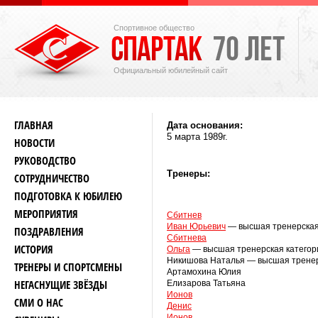
Спортивное общество
Официальный юбилейный сайт
ГЛАВНАЯ
Дата основания:
5 марта 1989г.
НОВОСТИ
РУКОВОДСТВО
Тренеры:
СОТРУДНИЧЕСТВО
ПОДГОТОВКА К ЮБИЛЕЮ
МЕРОПРИЯТИЯ
Сбитнев
Иван Юрьевич
— высшая тренерская
ПОЗДРАВЛЕНИЯ
Сбитнева
ИСТОРИЯ
Ольга
— высшая тренерская категор
Никишова Наталья — высшая тренер
ТРЕНЕРЫ И СПОРТСМЕНЫ
Артамохина Юлия
НЕГАСНУЩИЕ ЗВЁЗДЫ
Елизарова Татьяна
Ионов
СМИ О НАС
Денис
Ионов