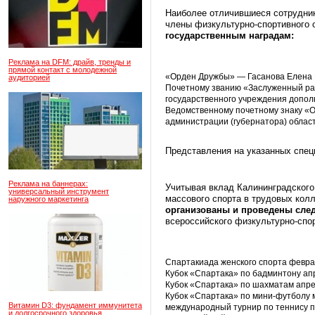
Наиболее отличившиеся сотрудник
члены физкультурно-спортивного 
государственным наградам:
Реклама на DFM: драйв, тренды и
прямой контакт с молодежной
«Орден Дружбы» — Гасанова Елена И
аудиторией
Почетному званию «Заслуженный раб
государственного учреждения допол
Ведомственному почетному знаку «От
администрации (губернатора) област
Представления на указанных спец
Реклама на баннерах:
Учитывая вклад Калининградского
универсальный инструмент
массового спорта в трудовых кол
наружного маркетинга
организованы и проведены сле
всероссийского физкультурно-спо
Спартакиада женского спорта феврал
Кубок «Спартака» по бадминтону апр
Кубок «Спартака» по шахматам апре
Кубок «Спартака» по мини-футболу м
Витамин D3: фундамент иммунитета
международный турнир по теннису па
и долгосрочного здоровья