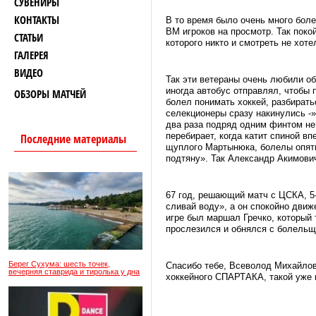
СУВЕНИРЫ
КОНТАКТЫ
В то время было очень много бол
ВМ игроков на просмотр. Так пок
СТАТЬИ
которого никто и смотреть не хоте
ГАЛЕРЕЯ
ВИДЕО
Так эти ветераны очень любили о
иногда автобус отправлял, чтобы 
ОБЗОРЫ МАТЧЕЙ
болел понимать хоккей, разбирать
селекционеры сразу накинулись -»
два раза подряд одним финтом не 
перебирает, когда катит спиной в
Последние материалы
щуплого Мартынюка, болелы опять
подтяну». Так Александр Акимови
67 год, решающий матч с ЦСКА, 5-
сливай воду», а он спокойно движ
игре был маршал Гречко, который
прослезился и обнялся с болельщ
Берег Сухума: шесть точек,
Спасибо тебе, Всеволод Михайлов
вечерняя ставрида и тиролька у дна
хоккейного СПАРТАКА, такой уже н