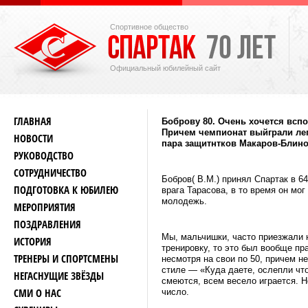
Спортивное общество
Официальный юбилейный сайт
ГЛАВНАЯ
Боброву 80. Очень хочется вспо
Причем чемпионат выйграли легк
НОВОСТИ
пара защитнтков Макаров-Блинов
РУКОВОДСТВО
СОТРУДНИЧЕСТВО
Бобров( В.М.) принял Спартак в 6
ПОДГОТОВКА К ЮБИЛЕЮ
врага Тарасова, в то время он мо
молодежь.
МЕРОПРИЯТИЯ
ПОЗДРАВЛЕНИЯ
Мы, мальчишки, часто приезжали н
ИСТОРИЯ
тренировку, то это был вообще пр
ТРЕНЕРЫ И СПОРТСМЕНЫ
несмотря на свои по 50, причем 
стиле — «Куда даете, ослепли чт
НЕГАСНУЩИЕ ЗВЁЗДЫ
смеются, всем весело играется. Н
СМИ О НАС
число.