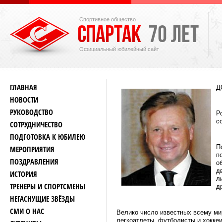
Спортивное общество
Официальный юбилейный сайт
ГЛАВНАЯ
Д
НОВОСТИ
РУКОВОДСТВО
Р
с
СОТРУДНИЧЕСТВО
ПОДГОТОВКА К ЮБИЛЕЮ
П
МЕРОПРИЯТИЯ
п
ПОЗДРАВЛЕНИЯ
о
д
ИСТОРИЯ
л
ТРЕНЕРЫ И СПОРТСМЕНЫ
д
НЕГАСНУЩИЕ ЗВЁЗДЫ
СМИ О НАС
Велико число известных всему ми
легкоатлеты, футболисты и хоккеи