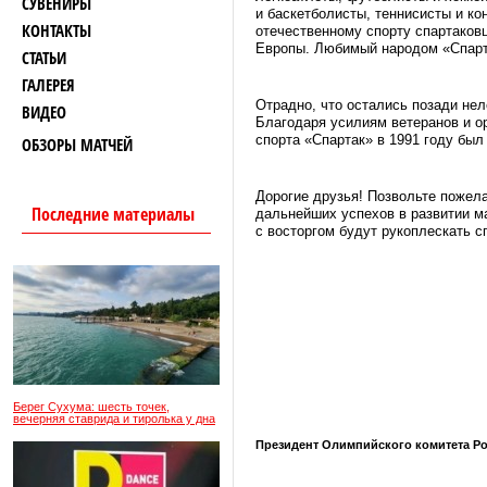
СУВЕНИРЫ
и баскетболисты, теннисисты и к
КОНТАКТЫ
отечественному спорту спартаков
Европы. Любимый народом «Спарта
СТАТЬИ
ГАЛЕРЕЯ
Отрадно, что остались позади нел
ВИДЕО
Благодаря усилиям ветеранов и о
спорта «Спартак» в 1991 году был
ОБЗОРЫ МАТЧЕЙ
Дорогие друзья! Позвольте пожела
Последние материалы
дальнейших успехов в развитии м
с восторгом будут рукоплескать 
Берег Сухума: шесть точек,
вечерняя ставрида и тиролька у дна
Президент Олимпийского комитета Р